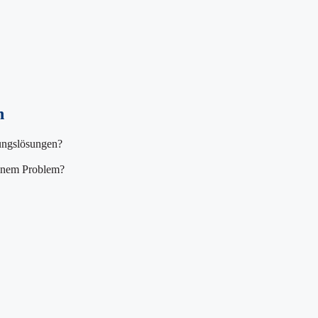
n
rungslösungen?
einem Problem?