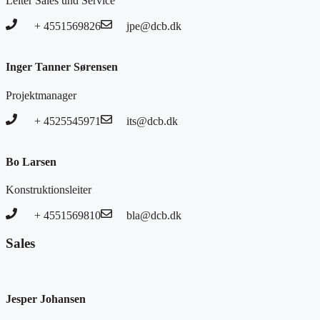
Leiter Sales und Service
+ 4551569826
jpe@dcb.dk
Inger Tanner Sørensen
Projektmanager
+ 4525545971
its@dcb.dk
Bo Larsen
Konstruktionsleiter
+ 4551569810
bla@dcb.dk
Sales
Jesper Johansen