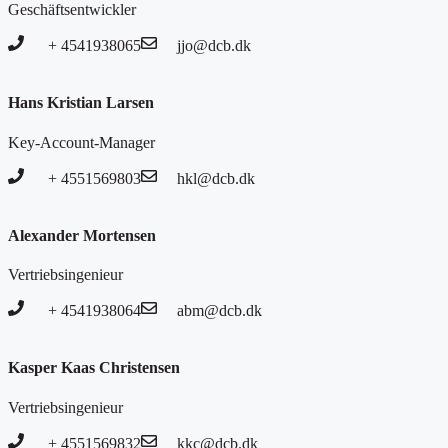
Geschäftsentwickler
+ 4541938065
jjo@dcb.dk
Hans Kristian Larsen
Key-Account-Manager
+ 4551569803
hkl@dcb.dk
Alexander Mortensen
Vertriebsingenieur
+ 4541938064
abm@dcb.dk
Kasper Kaas Christensen
Vertriebsingenieur
+ 4551569832
kkc@dcb.dk