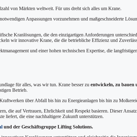
elzahl von Märkten weltweit. Für uns dreht sich alles um Krane.
die notwendigen Anpassungen vorzunehmen und maßgeschneiderte Lösung
zifische Kranlösungen, die den einzigartigen Anforderungen unterschie
eln wir innovative Krane, die die betriebliche Effizienz und Zuverlässi
ktmanagement und einer hohen technischen Expertise, die langfristigen
undlage für alles, was wir tun. Krane besser zu
entwickeln, zu bauen 
tigen Betrieb.
 Kraftwerken über Abfall bis hin zu Energieanlagen bis hin zu Molkere
n, die auf Vertrauen, Ehrlichkeit und Respekt basieren. Dieser Ansatz
 liefert, die eine nachhaltigere Zukunft unterstützen.
al
und der Geschäftsgruppe Lifting Solutions.