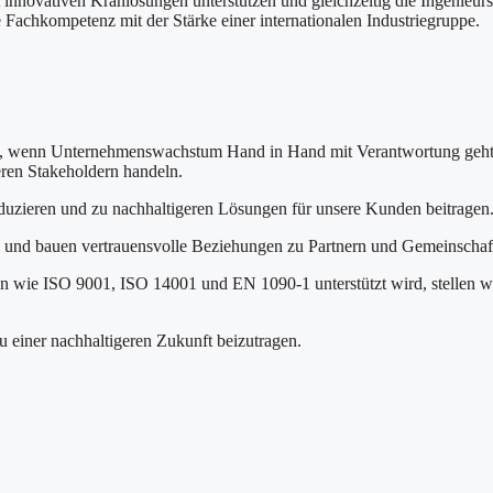
t innovativen Kranlösungen unterstützen und gleichzeitig die Ingeni
 Fachkompetenz mit der Stärke einer internationalen Industriegruppe.
ann, wenn Unternehmenswachstum Hand in Hand mit Verantwortung geht. D
ren Stakeholdern handeln.
uzieren und zu nachhaltigeren Lösungen für unsere Kunden beitragen
tz und bauen vertrauensvolle Beziehungen zu Partnern und Gemeinschaf
gen wie ISO 9001, ISO 14001 und EN 1090-1 unterstützt wird, stellen wi
u einer nachhaltigeren Zukunft beizutragen.