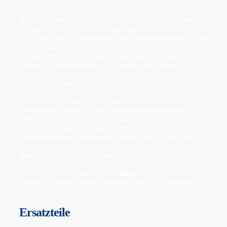
Mit einem Servicevertrag von DCB stellen wir sicher, dass
Ihr Kran immer in guter technischer Verfassung ist und
befolgen alle erforderlichen gesetzgeberischen Kontrollen.
Wir führen auch vorbeugende Wartungsarbeiten durch, um
sicherzustellen, dass keine Ausfallzeiten durch fehlerhafte
Komponenten oder fehlende Ersatzteile auftreten. DCB
Planen Sie diese Besuche zu Stunden und Zeiten, die zu
Ihrem Betrieb passen. Wir helfen, den Kranservice in Ihre
Qualitätssicherung zu integrieren.
Service-Check-ups sollten mindestens einmal pro Jahr
durchgeführt werden. Eine Servicevereinbarung mit DCB
geht über das Aktivieren der Kästchen hinaus. Wir stellen
auch sicher, dass der Kran für Ihre
Produktivitätsprojektionen langfristig geeignet ist. Wir
betrachten uns als Partner und gehen die Distanz, um
Ihnen bei der Erreichung Ihrer Geschäftsziele zu helfen.
DCB-Serviceverträge sind für
jeden
Ihrer Krane erhältlich
– auch für Krane andrer Hersteller. Mit DCB benötigen
Sie nur einen Servicepartner für Ihre gesamten Kranpark.
Ersatzteile