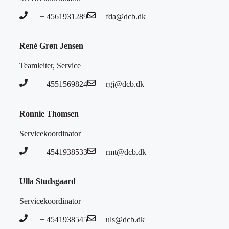
+ 4561931289
fda@dcb.dk
René Grøn Jensen
Teamleiter, Service
+ 4551569824
rgj@dcb.dk
Ronnie Thomsen
Servicekoordinator
+ 4541938533
rmt@dcb.dk
Ulla Studsgaard
Servicekoordinator
+ 4541938545
uls@dcb.dk