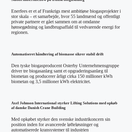
Enerfees er et af Frankrigs mest ambitiøse biogasprojekter i
stor skala – et samarbejde, hvor 55 landmænd og offentligt
private partnere er gået sammen om at omdanne
hønsegødning og landbrugsaffald til vedvarende energi for
regionen.
Automatiseret håndtering af biomasse sikrer stabil drift
Den tyske biogasproducent Osterby Unternehmensgruppe
driver tre biogasanlæg samt et opgraderingsanlæg til
biometan og producerer årligt cirka 150 millioner kWh
biometan og 3,5 millioner kWh elektricitet.
Axel Johnson International styrker Lifting Solutions med opkøb
af danske Danish Crane Building
Med opkøbet styrker den svenske industrikoncern sin
position inden for avancerede løfteløsninger og
automatiserede kransystemer til industrien