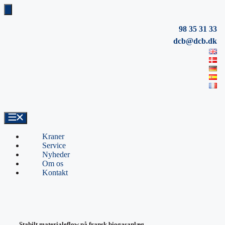
Hop
til
indhold
98 35 31 33
dcb@dcb.dk
Kraner
Service
Nyheder
Om os
Kontakt
Stabilt materialeflow på fransk biogasanlæg