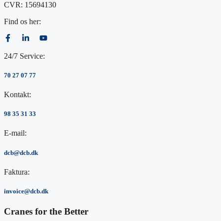
CVR: 15694130
Find os her:
24/7 Service:
70 27 07 77
Kontakt:
98 35 31 33
E-mail:
dcb@dcb.dk
Faktura:
invoice@dcb.dk
Cranes
for the
Better