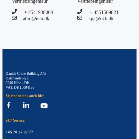
Vertriebsingenieur
Vertriebsingenieur
+ 4541938064
+ 4551569821
abm@dcb.dk
kga@dcb.dk
Danish Crane Building A/S
Østerlandsvej 2
9240 Nibe - DK
VAT: DK15694130
Sie finden uns auch hier
24/7 Service:
+45 70 27 07 77